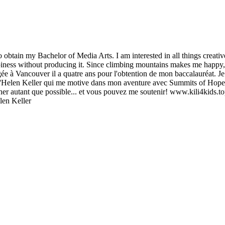
tain my Bachelor of Media Arts. I am interested in all things creative, 
piness without producing it. Since climbing mountains makes me happy, I
e à Vancouver il a quatre ans pour l'obtention de mon baccalauréat. Je su
tion d'Helen Keller qui me motive dans mon aventure avec Summits of Hop
er autant que possible... et vous pouvez me soutenir! www.kili4kids.t
len Keller